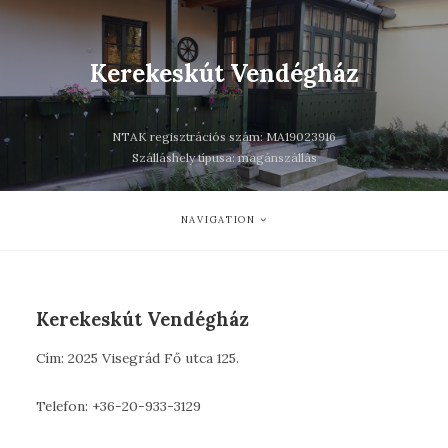
Kerekeskút Vendégház
NTAK regisztrációs szám: MA19023916
Szálláshely típusa: magánszállás
NAVIGATION
Kerekeskút Vendégház
Cím: 2025 Visegrád Fő utca 125.
Telefon: +36-20-933-3129